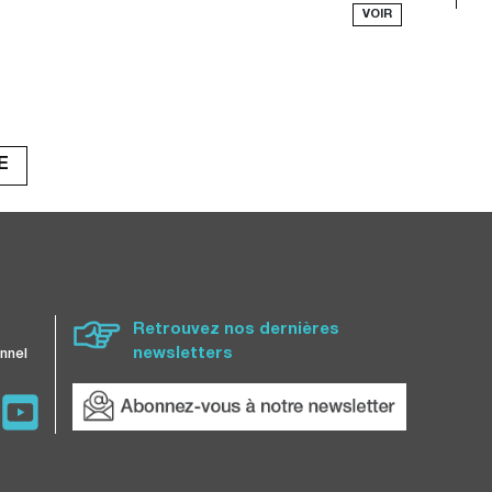
VOIR
E
Retrouvez nos dernières
newsletters
nnel