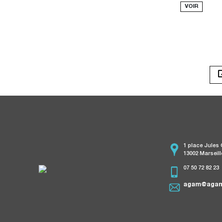
VOIR
1 place Jules
13002 Marseill
07 50 72 82 23
agam@agam