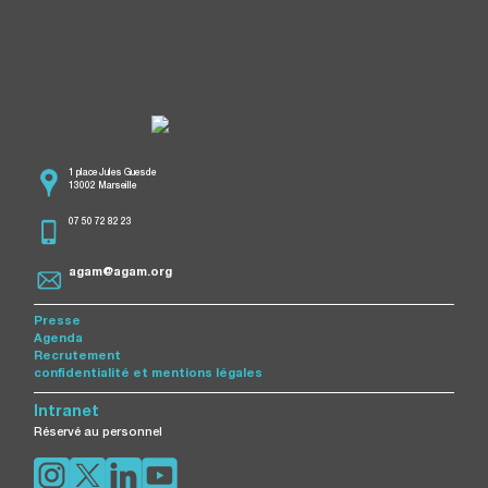
1 place Jules Guesde
13002 Marseille
07 50 72 82 23
agam@agam.org
Presse
Agenda
Recrutement
confidentialité et mentions légales
Intranet
Réservé au personnel