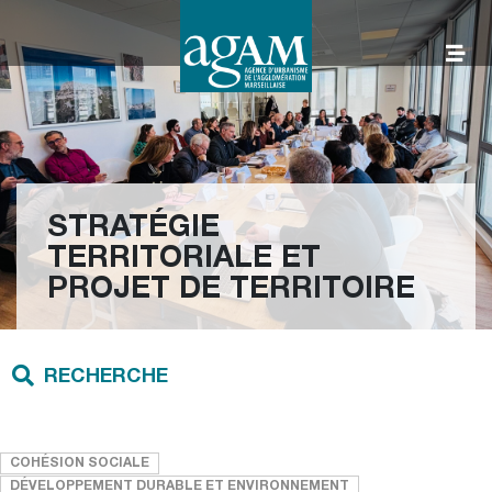
Aller
au
contenu
AGAM
STRATÉGIE
TERRITORIALE ET
PROJET DE TERRITOIRE
RECHERCHE
COHÉSION SOCIALE
DÉVELOPPEMENT DURABLE ET ENVIRONNEMENT