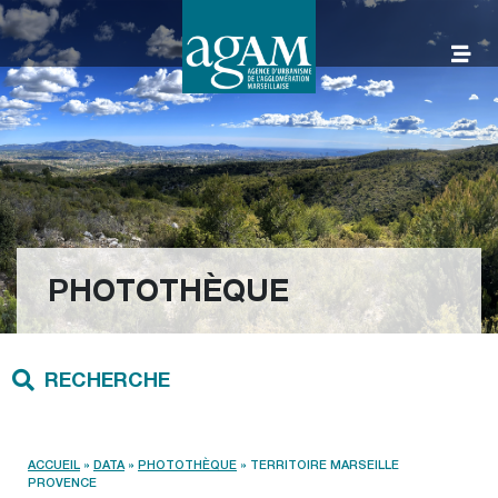
Aller
au
contenu
AGAM
PHOTOTHÈQUE
RECHERCHE
ACCUEIL
»
DATA
»
PHOTOTHÈQUE
»
TERRITOIRE MARSEILLE
PROVENCE