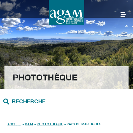
Aller
au
contenu
AGAM
PHOTOTHÈQUE
RECHERCHE
ACCUEIL
»
DATA
»
PHOTOTHÈQUE
»
PAYS DE MARTIGUES