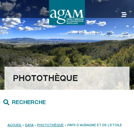
Aller
au
contenu
AGAM
PHOTOTHÈQUE
RECHERCHE
ACCUEIL
»
DATA
»
PHOTOTHÈQUE
»
PAYS D’AUBAGNE ET DE L’ETOILE