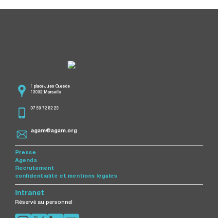
1 place Jules Guesde
13002 Marseille
07 50 72 82 23
agam@agam.org
Presse
Agenda
Recrutement
confidentialité et mentions légales
Intranet
Réservé au personnel