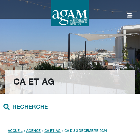
Aller
au
contenu
AGAM
CA ET AG
RECHERCHE
ACCUEIL
»
AGENCE
»
CA ET AG
»
CA DU 3 DECEMBRE 2024