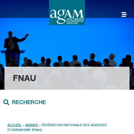
Aller
au
contenu
AGAM
FNAU
RECHERCHE
ACCUEIL
»
ANIMER
»
FÉDÉRATION NATIONALE DES AGENCES
D’URBANISME (FNAU)