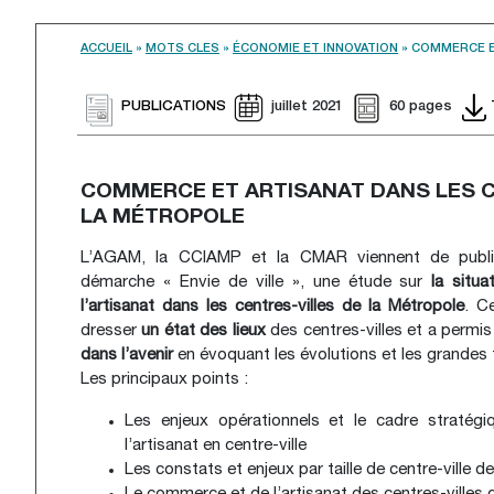
ACCUEIL
»
MOTS CLES
»
ÉCONOMIE ET INNOVATION
»
COMMERCE E
PUBLICATIONS
juillet 2021
60 pages
COMMERCE ET ARTISANAT DANS LES C
LA MÉTROPOLE
L’AGAM, la CCIAMP et la CMAR viennent de publie
démarche « Envie de ville », une étude sur
la situ
l’artisanat dans les centres-villes de la Métropole
. C
dresser
un état des lieux
des centres-villes et a permi
dans l’avenir
en évoquant les évolutions et les grandes
Les principaux points :
Les enjeux opérationnels et le cadre straté
l’artisanat en centre-ville
Les constats et enjeux par taille de centre-ville d