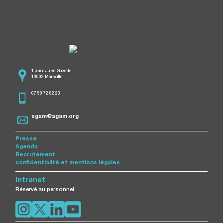
1 place Jules Guesde
13002 Marseille
07 50 72 82 23
agam@agam.org
Presse
Agenda
Recrutement
confidentialité et mentions légales
Intranet
Réservé au personnel