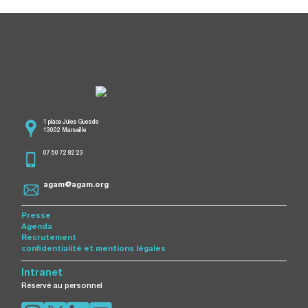
1 place Jules Guesde
13002 Marseille
07 50 72 82 23
agam@agam.org
Presse
Agenda
Recrutement
confidentialité et mentions légales
Intranet
Réservé au personnel