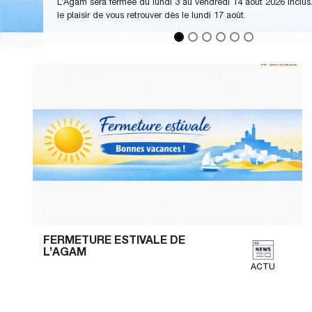
Perrine Prigent devie
désignée trésorière.
FERMETURE ESTIVALE DE 
L’AGAM
ACTU