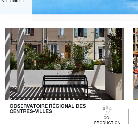
nt vice‑présidente, et Hélène Di Vita Danchesi est
OBSERVATOIRE RÉGIONAL DES 
CENTRES-VILLES
CO-
PRODUCTION