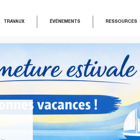
TRAVAUX
ÉVÉNEMENTS
RESSOURCES
GOUVERNANCE À L’AGAM !
t réuni ce jeudi 18 juin 2026 afin d’élire son nouvel
u vote, Audrey Gatian a été élue présidente de l’Agence,