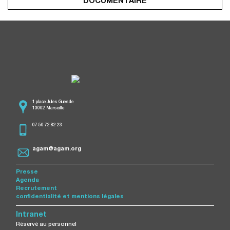
DOCUMENTAIRE
1 place Jules Guesde
13002 Marseille
07 50 72 82 23
agam@agam.org
Presse
Agenda
Recrutement
confidentialité et mentions légales
Intranet
Réservé au personnel