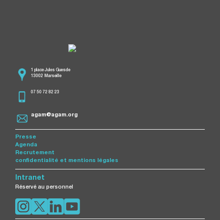
1 place Jules Guesde
13002 Marseille
07 50 72 82 23
agam@agam.org
Presse
Agenda
Recrutement
confidentialité et mentions légales
Intranet
Réservé au personnel