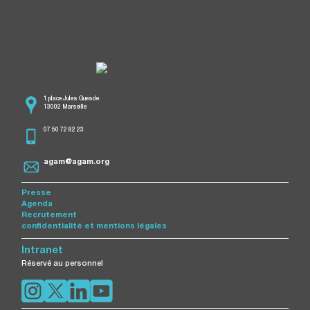
1 place Jules Guesde
13002 Marseille
07 50 72 82 23
agam@agam.org
Presse
Agenda
Recrutement
confidentialité et mentions légales
Intranet
Réservé au personnel