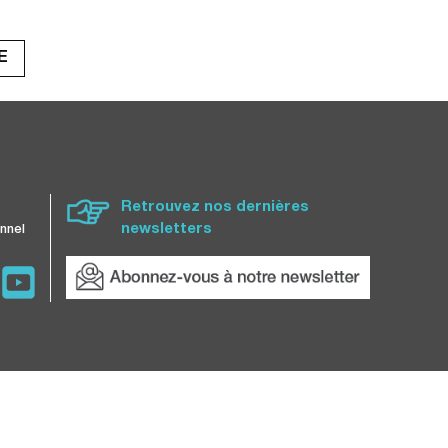
E
Retrouvez nos dernières
newsletters
nnel