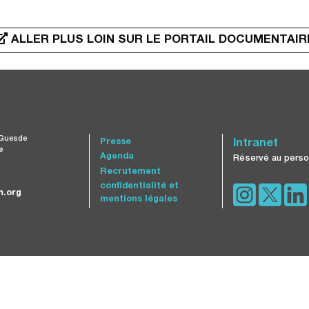
ALLER PLUS LOIN SUR LE PORTAIL DOCUMENTAIR
 Guesde
Presse
Intranet
e
Agenda
Réservé au perso
Recrutement
confidentialité et
.org
mentions légales