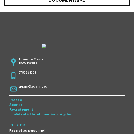
DOCUMENTAIRE
1 place Jules Guesde
13002 Marseille
07 50 72 82 23
agam@agam.org
Presse
Agenda
Recrutement
confidentialité et mentions légales
Intranet
Réservé au personnel