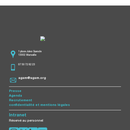
1 place Jules Guesde
13002 Marseille
07 50 72 82 23
agam@agam.org
Presse
Agenda
Recrutement
confidentialité et mentions légales
Intranet
Réservé au personnel